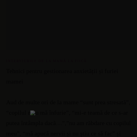
INTERVIURILE DE LA MAMĂ LA FIICĂ
Tehnici pentru gestionarea anxietății și furiei
mamei
Aud de multe ori de la mame “sunt prea stresată”,
“copilul meu mă înfurie”, “mi-e teamă de ce s-ar
putea întâmpla dacă…”,”nu am răbdare cu copilul
meu”, “mă apucă nervii și nu știu ce să fac” și