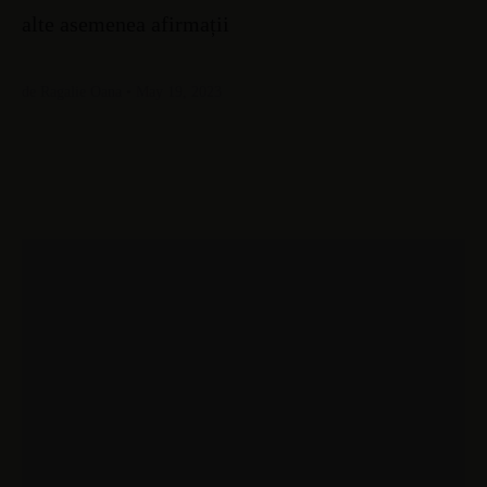
alte asemenea afirmații
de Ragalie Oana • May 19, 2023