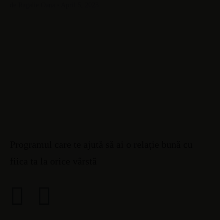
de Ragalie Oana • April 5, 2023
Programul care te ajută să ai o relație bună cu
fiica ta la orice vârstă